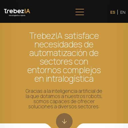
ES
EN
TrebezIA satisface
necesidades de
automatización de
sectores con
entornos complejos
en intralogística
Gracias a la inteligencia artificial de
la que dotamos a nuestros robots,
somos capaces de ofrecer
soluciones a diversos sectores: